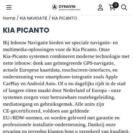
Cookievoorkeuren zijn beschikbaar. Kies instellingen of st
0
Home
/
KIA NAVIGATIE
/
KIA PICANTO
KIA PICANTO
Bij Inbouw Navigatie bieden we speciale navigatie‑ en 
multimedia‑oplossingen voor de Kia Picanto. Onze 
Kia‑Picanto systemen combineren moderne technologie met 
nette inbouw: denk aan geïntegreerde GPS‑navigatie, 
actuele Europese kaartdata, touchscreen‑interfaces, en 
ondersteuning voor smartphone‑integratie zoals Apple 
CarPlay en Android Auto. Of u nu dagelijks rijdt in de stad 
of langere ritten maakt door Nederland of Europa - onze 
systemen zorgen voor betrouwbare routebegeleiding, 
mediatoegang en gebruiksgemak. Alle units zijn 
CE‑gecertificeerd, voldoen aan geldende 
EU‑/RDW‑normen, en worden geleverd met garantie en 
professionele installatie‑ondersteuning. Dankzij onze 
ervaring en tevreden klanten bent u verzekerd van kwaliteit, 