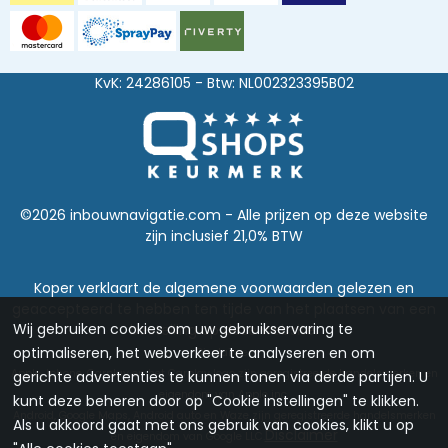
KvK: 24286105 - Btw: NL002323395B02
©2026 inbouwnavigatie.com - Alle prijzen op deze website
zijn inclusief 21,0% BTW
Koper verklaart de algemene voorwaarden gelezen en
geaccepteerd te hebben ten tijde van het plaatsen van een
Wij gebruiken cookies om uw gebruikservaring te
bestelling op deze website.
optimaliseren, het webverkeer te analyseren en om
Disclaimer
Apple, Iphone, Carplay en het Carplay logo zijn geregistreerde handelsmerken en
gerichte advertenties te kunnen tonen via derde partijen. U
eigendom van Apple inc.
kunt deze beheren door op "Cookie instellingen" te klikken.
Android, Google Maps, Android auto en Waze zijn geregistreerde handelsmerken
Als u akkoord gaat met ons gebruik van cookies, klikt u op
Disclaimer
en eigendom van Google LLC.