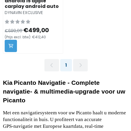
android 15 apple
carplay android auto
Merk:
DYNAVIN EXCLUSIVE
Van 699,00 voor 499,00, exclusief btw: 412,40
€499,00
€699,00
(Prijs excl. btw):
€412,40
1
Kia Picanto Navigatie - Complete 
navigatie‑ & multimedia‑upgrade voor uw 
Picanto
Met een navigatiesysteem voor uw Picanto haalt u moderne 
functionaliteit in huis. U profiteert van accurate 
GPS‑navigatie met Europese kaartdata, real‑time 