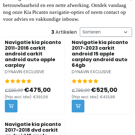
betrouwbaarheid en een nette afwerking. Ontdek vandaag 
nog onze Kia Picanto navigatie‑opties of neem contact op 
voor advies en vakkundige inbouw.
Sorteermethode
3
Artikelen
Navigatie kia picanto
Navigatie kia picanto
2011-2016 carkit
2017-2023 carkit
android carkit
android 15 apple
android auto apple
carplay android auto
carplay
64gb
Merk:
Merk:
DYNAVIN EXCLUSIVE
DYNAVIN EXCLUSIVE
Van 699,00 voor 475,00, exclusief btw: 392,56
Van 799,00 voor 525,00, exc
€475,00
€525,00
€699,00
€799,00
(Prijs excl. btw):
€392,56
(Prijs excl. btw):
€433,88
Navigatie kia picanto
2017-2018 dvd carkit