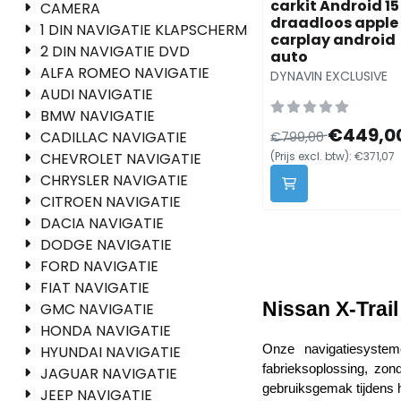
carkit Android 15
CAMERA
draadloos apple
1 DIN NAVIGATIE KLAPSCHERM
carplay android
2 DIN NAVIGATIE DVD
auto
ALFA ROMEO NAVIGATIE
Merk:
DYNAVIN EXCLUSIVE
AUDI NAVIGATIE
BMW NAVIGATIE
Van 799,00 voor 44
€449,0
CADILLAC NAVIGATIE
€799,00
CHEVROLET NAVIGATIE
(Prijs excl. btw):
€371,07
CHRYSLER NAVIGATIE
CITROEN NAVIGATIE
DACIA NAVIGATIE
DODGE NAVIGATIE
FORD NAVIGATIE
FIAT NAVIGATIE
Nissan X-Trail
GMC NAVIGATIE
HONDA NAVIGATIE
HYUNDAI NAVIGATIE
Onze navigatiesystem
fabrieksoplossing, zon
JAGUAR NAVIGATIE
gebruiksgemak tijdens he
JEEP NAVIGATIE