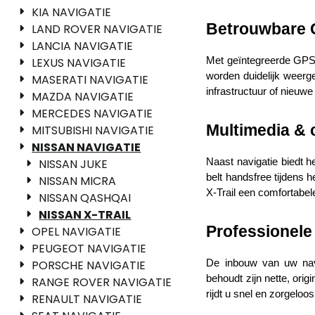
KIA NAVIGATIE
Betrouwbare G
LAND ROVER NAVIGATIE
LANCIA NAVIGATIE
LEXUS NAVIGATIE
Met geïntegreerde GPS-n
worden duidelijk weerge
MASERATI NAVIGATIE
infrastructuur of nieuwe 
MAZDA NAVIGATIE
MERCEDES NAVIGATIE
Multimedia & c
MITSUBISHI NAVIGATIE
NISSAN NAVIGATIE
NISSAN JUKE
Naast navigatie biedt h
belt handsfree tijdens 
NISSAN MICRA
X-Trail een comfortabel
NISSAN QASHQAI
NISSAN X-TRAIL
Professionele 
OPEL NAVIGATIE
PEUGEOT NAVIGATIE
PORSCHE NAVIGATIE
De inbouw van uw navi
behoudt zijn nette, orig
RANGE ROVER NAVIGATIE
rijdt u snel en zorgelo
RENAULT NAVIGATIE