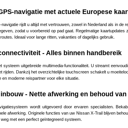
PS-navigatie met actuele Europese kaar
avigatie rijdt u altijd met vertrouwen, zowel in Nederland als in de 
geven, zodat u voorbereid op pad gaat. Regelmatige kaartupdates zor
routes. Ideaal voor lange ritten, vakanties of dagelijks gebruik.
onnectiviteit - Alles binnen handbereik
et systeem uitgebreide multimedia-functionaliteit. U streamt eenvoudi
het rijden. Dankzij het overzichtelijke touchscreen schakelt u moeite
e en moderne reispartner voor elke situatie.
inbouw - Nette afwerking en behoud van o
gatiesysteem wordt uitgevoerd door ervaren specialisten. Bekabe
inele afwerking. Originele functies van uw Nissan X-Trail blijven behou
os weg met een perfect geïntegreerd systeem.