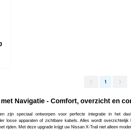
9,00, exclusief btw: 371,07
0
1
 met Navigatie - Comfort, overzicht en conn
en zijn speciaal ontworpen voor perfecte integratie in het da
der losse apparaten of zichtbare kabels. Alles wordt overzichtelijk
t rijden. Met deze upgrade krijgt uw Nissan X-Trail niet alleen moder