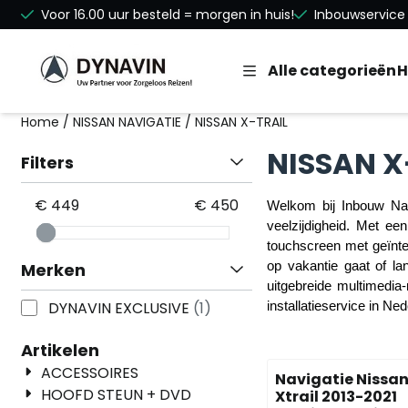
Cookievoorkeuren zijn beschikbaar. Kies instellingen of st
Voor 16.00 uur besteld = morgen in huis!
Inbouwservice 
Alle categorieën
H
Home
/
NISSAN NAVIGATIE
/
NISSAN X-TRAIL
NISSAN X
Filters
€ 449
€ 450
Welkom bij Inbouw Navi
veelzijdigheid. Met e
touchscreen met geïnteg
Merken
op vakantie gaat of la
uitgebreide multimedia
DYNAVIN EXCLUSIVE
(1)
installatieservice in Ned
Artikelen
ACCESSOIRES
Navigatie Nissa
HOOFD STEUN + DVD
Xtrail 2013-2021