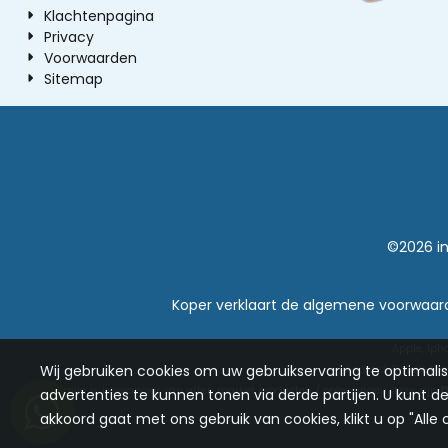
Klachtenpagina
Privacy
Voorwaarden
Sitemap
©2026 in
Koper verklaart de algemene voorwaard
Apple, Iph
Wij gebruiken cookies om uw gebruikservaring te optimali
Android, Google Ma
n
Dynavin is leverancier van after-market producten / oplossingen deze zijn
advertenties te kunnen tonen via derde partijen. U kunt dez
akkoord gaat met ons gebruik van cookies, klikt u op "Alle 