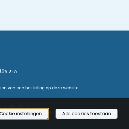
21,0% BTW
en van een bestelling op deze website.
 Apple inc.
Disclaimer
e LLC.
Cookie instellingen
Alle cookies toestaan
k. De aangeboden producten zijn enkel geschikt voor en compatibel met het