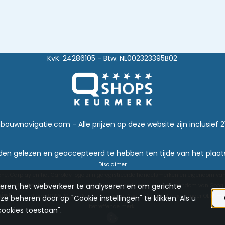
KvK: 24286105 - Btw: NL002323395B02
bouwnavigatie.com - Alle prijzen op deze website zijn inclusief 
en gelezen en geaccepteerd te hebben ten tijde van het plaats
Disclaimer
one, Carplay en het Carplay logo zijn geregistreerde handelsmerken en eigendom van
seren, het webverkeer te analyseren en om gerichte
ps, Android auto en Waze zijn geregistreerde handelsmerken en eigendom van Googl
iet
gelieerd aan BMW, Mercedes, Volkswagen, Apple, Google of enige ander OEM mer
e beheren door op "Cookie instellingen" te klikken. Als u
betreffende merk.
cookies toestaan".