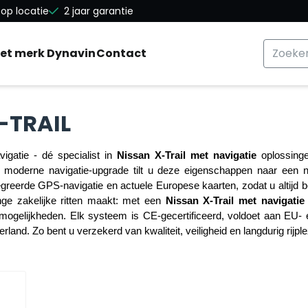
a alle cookies toe.
op locatie
2 jaar garantie
Zoeken
et merk Dynavin
Contact
-TRAIL
gatie - dé specialist in 
Nissan X-Trail met navigatie
 oplossing
en moderne navigatie-upgrade tilt u deze eigenschappen naar ee
reerde GPS-navigatie en actuele Europese kaarten, zodat u altijd be
nge zakelijke ritten maakt: met een 
Nissan X-Trail met navigatie
-mogelijkheden. Elk systeem is CE-gecertificeerd, voldoet aan EU
erland. Zo bent u verzekerd van kwaliteit, veiligheid en langdurig rijple
n