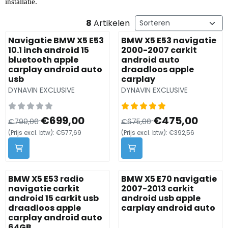
installatie.
Sorteermethode
8
Artikelen
Navigatie BMW X5 E53
BMW X5 E53 navigatie
10.1 inch android 15
2000-2007 carkit
bluetooth apple
android auto
carplay android auto
draadloos apple
usb
carplay
Merk:
Merk:
DYNAVIN EXCLUSIVE
DYNAVIN EXCLUSIVE
Van 799,00 voor 699,00, exclusief btw: 577,69
Van 675,00 voor 475,00, ex
€699,00
€475,00
€799,00
€675,00
(Prijs excl. btw):
€577,69
(Prijs excl. btw):
€392,56
BMW X5 E53 radio
BMW X5 E70 navigatie
navigatie carkit
2007-2013 carkit
android 15 carkit usb
android usb apple
draadloos apple
carplay android auto
carplay android auto
64GB