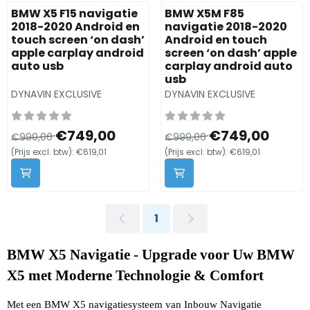
BMW X5 F15 navigatie
BMW X5M F85
2018-2020 Android en
navigatie 2018-2020
touch screen ‘on dash’
Android en touch
apple carplay android
screen ‘on dash’ apple
auto usb
carplay android auto
usb
Merk:
Merk:
DYNAVIN EXCLUSIVE
DYNAVIN EXCLUSIVE
Van 999,00 voor 749,00, exclusief btw: 619,01
Van 999,00 voor 749,00, exc
€749,00
€749,00
€999,00
€999,00
(Prijs excl. btw):
€619,01
(Prijs excl. btw):
€619,01
1
BMW X5 Navigatie - Upgrade voor Uw BMW 
X5 met Moderne Technologie & Comfort
Met een BMW X5 navigatiesysteem van Inbouw Navigatie 