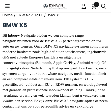
Cookievoorkeuren zijn beschikbaar. Kies instellingen of st
0
Home
/
BMW NAVIGATIE
/
BMW X5
BMW X5
Bij Inbouw Navigatie bieden we een complete range 
navigatiesystemen voor de BMW X5 - perfect afgestemd op uw 
auto en uw wensen. Onze BMW X5 navigatie-systemen combineren 
moderne hardware zoals high-definition touchscreens, ingebouwde 
GPS met actuele Europese kaartdata en uitgebreide 
connectiviteitsopties (Bluetooth, Apple CarPlay, Android Auto). Of u 
nu dagelijks door Nederland rijdt of op reis gaat door Europa, onze 
systemen zorgen voor betrouwbare navigatie, media-functionaliteit 
en een compleet infotainment-systeem. Elk systeem is CE-
gecertificeerd, voldoet aan EU-en RDW-normen, en wordt geleverd 
met garantie en professionele inbouwondersteuning. Dankzij onze 
jarenlange ervaring en vele tevreden klanten bent u verzekerd van 
kwaliteit en service. Bekijk onze BMW X5 navigatie-opties of neem 
contact met ons op voor persoonlijk advies en vakkundige 