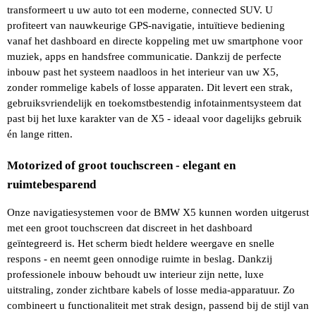
transformeert u uw auto tot een moderne, connected SUV. U 
profiteert van nauwkeurige GPS-navigatie, intuïtieve bediening 
vanaf het dashboard en directe koppeling met uw smartphone voor 
muziek, apps en handsfree communicatie. Dankzij de perfecte 
inbouw past het systeem naadloos in het interieur van uw X5, 
zonder rommelige kabels of losse apparaten. Dit levert een strak, 
gebruiksvriendelijk en toekomstbestendig infotainmentsysteem dat 
past bij het luxe karakter van de X5 - ideaal voor dagelijks gebruik 
én lange ritten.
Motorized of groot touchscreen - elegant en 
ruimtebesparend
Onze navigatiesystemen voor de BMW X5 kunnen worden uitgerust 
met een groot touchscreen dat discreet in het dashboard 
geïntegreerd is. Het scherm biedt heldere weergave en snelle 
respons - en neemt geen onnodige ruimte in beslag. Dankzij 
professionele inbouw behoudt uw interieur zijn nette, luxe 
uitstraling, zonder zichtbare kabels of losse media-apparatuur. Zo 
combineert u functionaliteit met strak design, passend bij de stijl van 