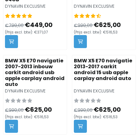
Merk:
Merk:
DYNAVIN EXCLUSIVE
DYNAVIN EXCLUSIVE
Van 799,00 voor 449,00, exclusief btw: 371,07
Van 999,00 voor 625,00, exc
€449,00
€625,00
€799,00
€999,00
(Prijs excl. btw):
€371,07
(Prijs excl. btw):
€516,53
BMW X5 E70 navigatie
BMW X5 E70 navigatie
2007-2013 inbouw
2013-2017 carkit
carkit android usb
android 15 usb apple
apple carplay android
carplay android auto
auto
Merk:
Merk:
DYNAVIN EXCLUSIVE
DYNAVIN EXCLUSIVE
Van 999,00 voor 625,00, exclusief btw: 516,53
Van 999,00 voor 625,00, exc
€625,00
€625,00
€999,00
€999,00
(Prijs excl. btw):
€516,53
(Prijs excl. btw):
€516,53