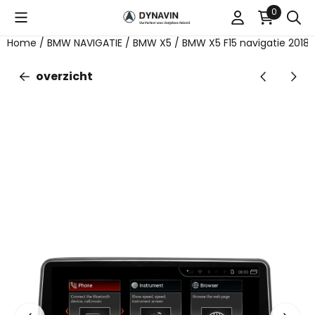
Cookievoorkeuren zijn beschikbaar. Kies instellingen of st
0
Home
/
BMW NAVIGATIE
/
BMW X5
/
BMW X5 F15 navigatie 2018-
overzicht