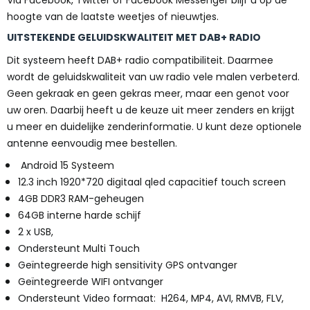
hoogte van de laatste weetjes of nieuwtjes.
UITSTEKENDE GELUIDSKWALITEIT MET DAB+ RADIO
Dit systeem heeft DAB+ radio compatibiliteit. Daarmee
wordt de geluidskwaliteit van uw radio vele malen verbeterd.
Geen gekraak en geen gekras meer, maar een genot voor
uw oren. Daarbij heeft u de keuze uit meer zenders en krijgt
u meer en duidelijke zenderinformatie. U kunt deze optionele
antenne eenvoudig mee bestellen.
Android 15 Systeem
12.3 inch 1920*720 digitaal qled capacitief touch screen
4GB DDR3 RAM-geheugen
64GB interne harde schijf
2 x USB,
Ondersteunt Multi Touch
Geïntegreerde high sensitivity GPS ontvanger
Geïntegreerde WIFI ontvanger
Ondersteunt Video formaat: H264, MP4, AVI, RMVB, FLV,