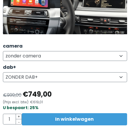
camera
dab+
€
749,00
€
999,00
(Prijs excl. btw):
€
619,01
U bespaart:
25
%
Aantal
+
In winkelwagen
-