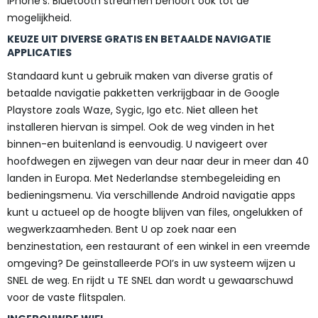
iPhone’s. Bluetooth streamen behoort ook tot de
mogelijkheid.
KEUZE UIT DIVERSE GRATIS EN BETAALDE NAVIGATIE
APPLICATIES
Standaard kunt u gebruik maken van diverse gratis of
betaalde navigatie pakketten verkrijgbaar in de Google
Playstore zoals Waze, Sygic, Igo etc. Niet alleen het
installeren hiervan is simpel. Ook de weg vinden in het
binnen-en buitenland is eenvoudig. U navigeert over
hoofdwegen en zijwegen van deur naar deur in meer dan 40
landen in Europa. Met Nederlandse stembegeleiding en
bedieningsmenu. Via verschillende Android navigatie apps
kunt u actueel op de hoogte blijven van files, ongelukken of
wegwerkzaamheden. Bent U op zoek naar een
benzinestation, een restaurant of een winkel in een vreemde
omgeving? De geïnstalleerde POI’s in uw systeem wijzen u
SNEL de weg. En rijdt u TE SNEL dan wordt u gewaarschuwd
voor de vaste flitspalen.