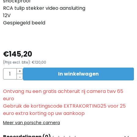
shockproof
RCA tulip stekker video aansluiting
12V
Gespiegeld beeld
€
145,20
(Prijs excl. btw):
€
120,00
Aantal
+
In winkelwagen
-
Ontvang nu een gratis achteruit rij camera twv 65
euro
Gebruik de kortingscode EXTRAKORTING25 voor 25
euro extra korting op uw aankoop
Meer van porsche camera
Beoordelingen (
0
)