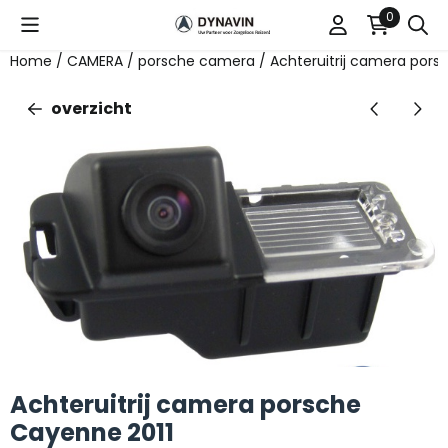
Cookievoorkeuren zijn beschikbaar. Kies instellingen of st
0
Home
/
CAMERA
/
porsche camera
/
Achteruitrij camera pors
overzicht
Achteruitrij camera porsche
Cayenne 2011