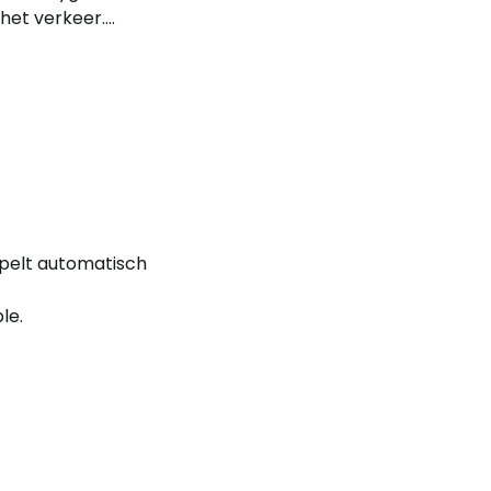
et verkeer....
ppelt automatisch
le.