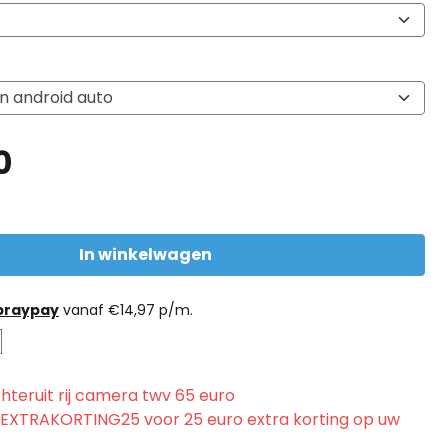
0
In winkelwagen
praypay
vanaf
€
14,97
p/m.
hteruit rij camera twv 65 euro
 EXTRAKORTING25 voor 25 euro extra korting op uw