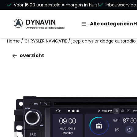
Cookievoorkeuren zijn beschikbaar. Kies instellingen of st
Voor 16.00 uur besteld = morgen in huis!
Inbouwservice 
Alle categorieën
H
Home
/
CHRYSLER NAVIGATIE
/
jeep chrysler dodge autoradio
overzicht