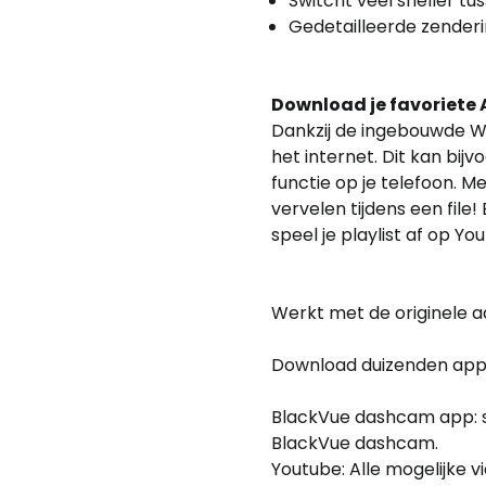
Switcht veel sneller tu
Gedetailleerde zender
Download je favoriete 
Dankzij de ingebouwde 
het internet. Dit kan bi
functie op je telefoon. M
vervelen tijdens een file
speel je playlist af op Y
Werkt met de originele 
Download duizenden apps
BlackVue dashcam app: s
BlackVue dashcam.
Youtube: Alle mogelijke v