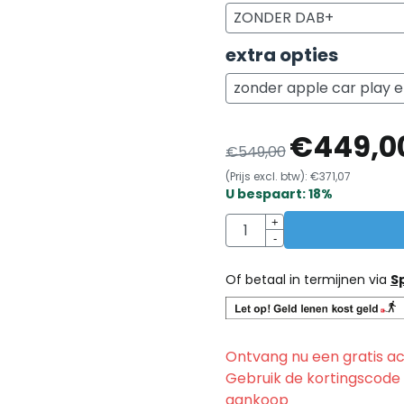
extra opties
€
449,0
€
549,00
(Prijs excl. btw):
€
371,07
U bespaart:
18
%
Aantal
+
-
Of betaal in termijnen via
S
Ontvang nu een gratis ac
Gebruik de kortingscode
aankoop