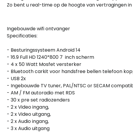
Zo bent u real-time op de hoogte van vertragingen in h
Ingebouwde wifi ontvanger
Specificaties:
- Besturingssysteem Android 14
- 16.9 Full HD 1240*800 7 inch scherm
- 4 x 50 Watt Mosfet versterker
- Bluetooth carkit voor handsfree bellen telefoon ko
- USB 2x
- Ingebouwde TV tuner, PAL/NTSC or SECAM compatib
- AM / FM autoradio met RDS
- 30 x pre set radiozenders
- 2 x Video ingang,
- 2 x Video uitgang,
- 2 x Audio ingang,
- 3 x Audio uitgang