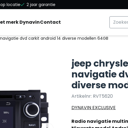
a alle cookies toe.
op locatie
2 jaar garantie
Zoeken
et merk Dynavin
Contact
 navigatie dvd carkit android 14 diverse modellen 64GB
jeep chrysl
navigatie d
diverse mo
Artikelnr:
RVT5620
DYNAVIN EXCLUSIVE
Radio navigatie multim