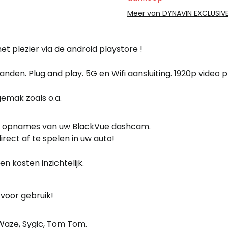
Meer van DYNAVIN EXCLUSIV
t plezier via de android playstore !
anden. Plug and play. 5G en Wifi aansluiting. 1920p video 
emak zoals o.a.
jk opnames van uw BlackVue dashcam.
irect af te spelen in uw auto!
n kosten inzichtelijk.
 voor gebruik!
 Waze, Sygic, Tom Tom.