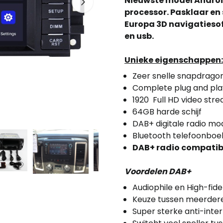
Nieuwste model Androi
processor. Pasklaar en 
Europa 3D navigatieso
en usb.
Unieke eigenschappen:
Zeer snelle snapdrago
Complete plug and pla
1920 Full HD video str
64GB harde schijf
DAB+ digitale radio mo
Bluetooth telefoonboek
DAB+ radio compatibi
Voordelen DAB+
Audiophile en High-fidel
Keuze tussen meerder
Super sterke anti-inte