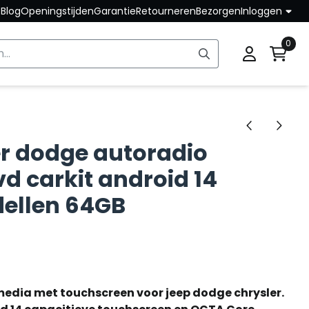
Blog
Openingstijden
Garantie
Retourneren
Bezorgen
Inloggen
0
er dodge autoradio
vd carkit android 14
dellen 64GB
edia met touchscreen voor jeep dodge chrysler.