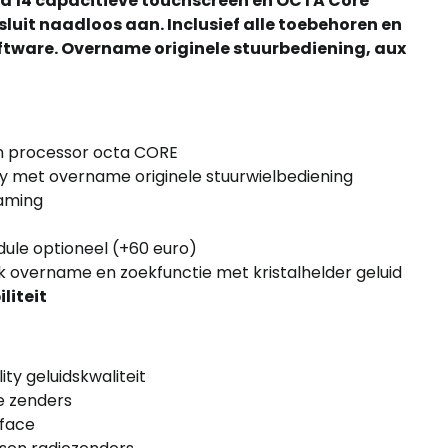
d 14 capacitieve touchscreen en OCTA Core
sluit naadloos aan. Inclusief alle toebehoren en
ftware. Overname originele stuurbediening, aux
n processor octa CORE
y met overname originele stuurwielbediening
eaming
dule optioneel (+60 euro)
 overname en zoekfunctie met kristalhelder geluid
liteit
ity geluidskwaliteit
e zenders
rface