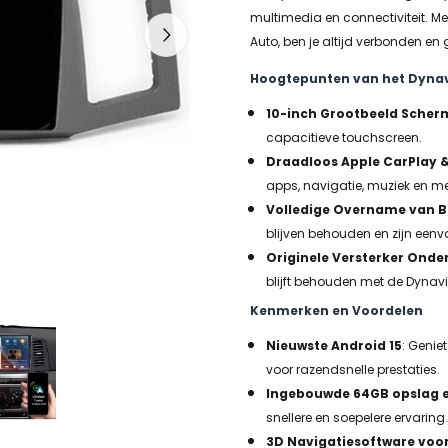
multimedia en connectiviteit. M
Auto, ben je altijd verbonden e
Hoogtepunten van het Dyna
10-inch Grootbeeld Scher
capacitieve touchscreen.
Draadloos Apple CarPlay 
apps, navigatie, muziek en m
Volledige Overname van B
blijven behouden en zijn eenv
Originele Versterker Onde
blijft behouden met de Dynavin
Kenmerken en Voordelen
Nieuwste Android 15
: Genie
voor razendsnelle prestaties.
Ingebouwde 64GB opslag 
snellere en soepelere ervaring.
3D Navigatiesoftware voo