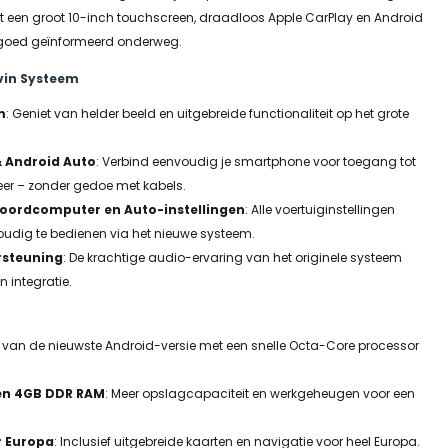
et een groot 10-inch touchscreen, draadloos Apple CarPlay en Android
n goed geïnformeerd onderweg.
vin Systeem
m
: Geniet van helder beeld en uitgebreide functionaliteit op het grote
& Android Auto
: Verbind eenvoudig je smartphone voor toegang tot
eer – zonder gedoe met kabels.
oordcomputer en Auto-instellingen
: Alle voertuiginstellingen
oudig te bedienen via het nieuwe systeem.
rsteuning
: De krachtige audio-ervaring van het originele systeem
 integratie.
t van de nieuwste Android-versie met een snelle Octa-Core processor
en 4GB DDR RAM
: Meer opslagcapaciteit en werkgeheugen voor een
r Europa
: Inclusief uitgebreide kaarten en navigatie voor heel Europa.