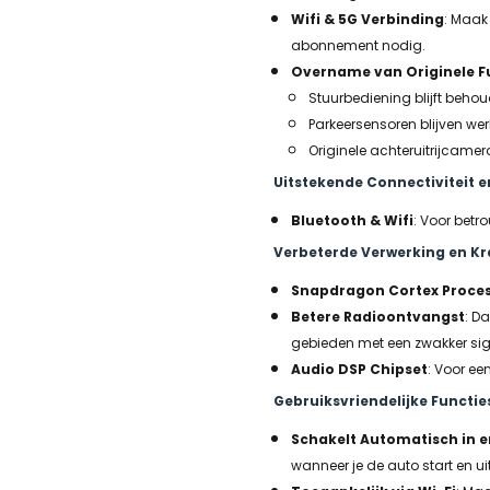
Wifi & 5G Verbinding
: Maak 
abonnement nodig.
Overname van Originele F
Stuurbediening blijft beho
Parkeersensoren blijven wer
Originele achteruitrijcamera 
Uitstekende Connectiviteit 
Bluetooth & Wifi
: Voor betr
Verbeterde Verwerking en Kr
Snapdragon Cortex Proce
Betere Radioontvangst
: D
gebieden met een zwakker si
Audio DSP Chipset
: Voor ee
Gebruiksvriendelijke Functie
Schakelt Automatisch in en
wanneer je de auto start en uit