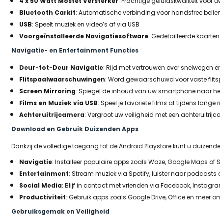
4 x 50 Watt Mosfet Versterker
: Prachtige geluidskwaliteit voor 
Bluetooth Carkit
: Automatische verbinding voor handsfree belle
USB
: Speelt muziek en video’s af via USB
Voorgeïnstalleerde Navigatiesoftware
: Gedetailleerde kaarten
Navigatie- en Entertainment Functies
Deur-tot-Deur Navigatie
: Rijd met vertrouwen over snelwegen e
Flitspaalwaarschuwingen
: Word gewaarschuwd voor vaste flit
Screen Mirroring
: Spiegel de inhoud van uw smartphone naar he
Films en Muziek via USB
: Speel je favoriete films af tijdens lange
Achteruitrijcamera
: Vergroot uw veiligheid met een achteruitrij
Download en Gebruik Duizenden Apps
Dankzij de volledige toegang tot de Android Playstore kunt u duize
Navigatie
: Installeer populaire apps zoals Waze, Google Maps of 
Entertainment
: Stream muziek via Spotify, luister naar podcasts 
Social Media
: Blijf in contact met vrienden via Facebook, Instagr
Productiviteit
: Gebruik apps zoals Google Drive, Office en meer o
Gebruiksgemak en Veiligheid