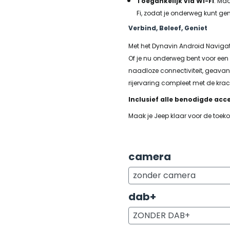
Toegankelijk via Wi-Fi
: Maa
Fi, zodat je onderweg kunt ge
Verbind, Beleef, Geniet
Met het Dynavin Android Navigat
Of je nu onderweg bent voor een 
naadloze connectiviteit, geavan
rijervaring compleet met de krac
Inclusief alle benodigde acce
Maak je Jeep klaar voor de toe
camera
dab+