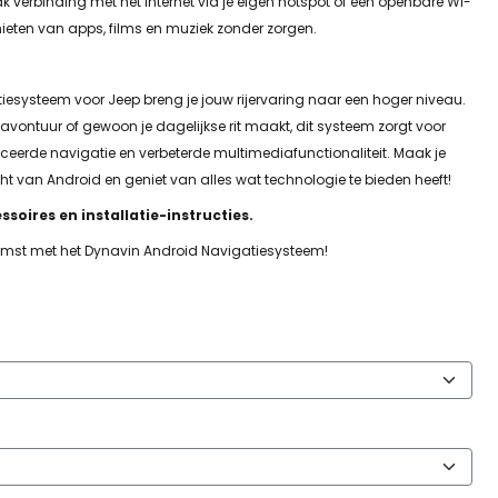
k verbinding met het internet via je eigen hotspot of een openbare Wi-
nieten van apps, films en muziek zonder zorgen.
iesysteem voor Jeep breng je jouw rijervaring naar een hoger niveau.
avontuur of gewoon je dagelijkse rit maakt, dit systeem zorgt voor
ceerde navigatie en verbeterde multimediafunctionaliteit. Maak je
ht van Android en geniet van alles wat technologie te bieden heeft!
ssoires en installatie-instructies.
komst met het Dynavin Android Navigatiesysteem!