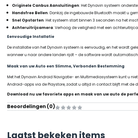
Originele Canbus Aansluitingen
: Het Dynavin systeem ondersteu
Handsfree Bellen
: Dankzij de ingebouwde Bluetooth maakt u gem
Snel Opstarten
: Het systeem start binnen 3 seconden na het insc
Achteruitrijcamera
: Verhoog de veiligheid met een achteruitrij
Eenvoudige Installatie
De installatie van het Dynavin systeem is eenvoudig, en het wordt gele
wanneer u naar andere landen rijdt – de software wordt automatisch 
Maak van uw Auto een Slimme, Verbonden Bestemming
Met het Dynavin Android Navigatie- en Multimediasysteem kunt u niet
Android-apps via de Playstore, zodat u altijd in contact blijft met de 
Download nu uw favoriete apps en maak van uw auto de perfe
Beoordelingen (
0
)
Laatst bekeken items