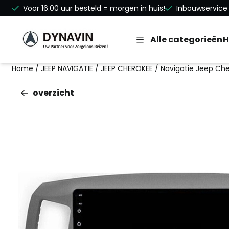
Cookievoorkeuren zijn beschikbaar. Kies instellingen of st
Voor 16.00 uur besteld = morgen in huis!
Inbouwservice 
Alle categorieën
H
Home
/
JEEP NAVIGATIE
/
JEEP CHEROKEE
/
Navigatie Jeep Che
overzicht