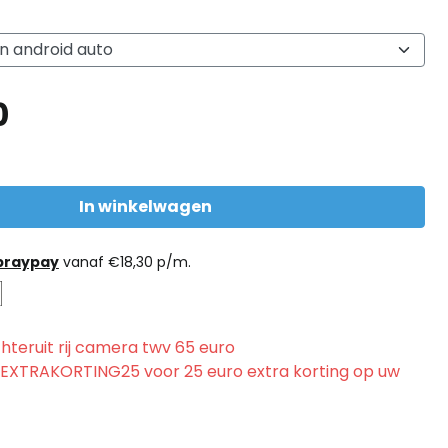
0
In winkelwagen
praypay
vanaf
€
18,30
p/m.
hteruit rij camera twv 65 euro
 EXTRAKORTING25 voor 25 euro extra korting op uw