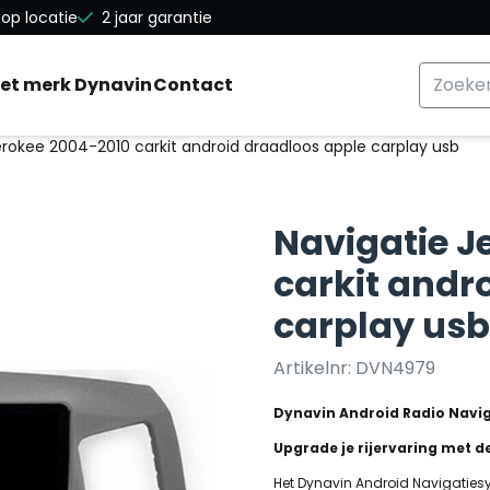
a alle cookies toe.
op locatie
2 jaar garantie
Zoeken
et merk Dynavin
Contact
rokee 2004-2010 carkit android draadloos apple carplay usb
Navigatie J
carkit andr
carplay usb
Artikelnr:
DVN4979
Dynavin Android Radio Navi
Upgrade je rijervaring met d
Het Dynavin Android Navigatiesy