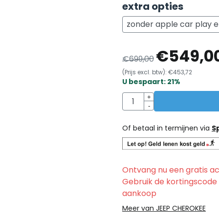
extra opties
€
549,0
€
699,00
(Prijs excl. btw):
€
453,72
U bespaart:
21
%
Aantal
+
-
Of betaal in termijnen via
S
Ontvang nu een gratis ac
Gebruik de kortingscode
aankoop
Meer van JEEP CHEROKEE