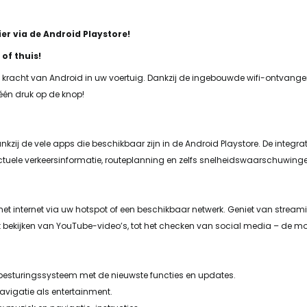
r via de Android Playstore!
of thuis!
kracht van Android in uw voertuig. Dankzij de ingebouwde wifi-ontvanger 
één druk op de knop!
kzij de vele apps die beschikbaar zijn in de Android Playstore. De integ
ctuele verkeersinformatie, routeplanning en zelfs snelheidswaarschuwing
et internet via uw hotspot of een beschikbaar netwerk. Geniet van stream
t bekijken van YouTube-video’s, tot het checken van social media – de mo
-besturingssysteem met de nieuwste functies en updates.
avigatie als entertainment.