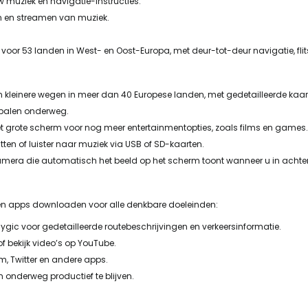
uw muziek en navigatie-instructies.
n en streamen van muziek.
 voor 53 landen in West- en Oost-Europa, met deur-tot-deur navigatie, flit
n kleinere wegen in meer dan 40 Europese landen, met gedetailleerde kaar
spalen onderweg.
t grote scherm voor nog meer entertainmentopties, zoals films en games
 ritten of luister naar muziek via USB of SD-kaarten.
camera die automatisch het beeld op het scherm toont wanneer u in achterui
nden apps downloaden voor alle denkbare doeleinden:
Sygic voor gedetailleerde routebeschrijvingen en verkeersinformatie.
of bekijk video’s op YouTube.
am, Twitter en andere apps.
m onderweg productief te blijven.