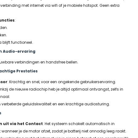
verbinding met internet via wifi of je mobiele hotspot. Geen extra
uncties
:
uden.
ken.
blijft functioneel.
en Audio-ervaring
ouwbare verbindingen en handsfree bellen.
achtige Prestaties
ssor
: Krachtig en snel, voor een ongekende gebruikerservaring.
ankzij de nieuwe radiochip heb je altijd optimaal ontvangst, zelfs in
gnaal.
n verbeterde geluidskwaliteit en een krachtige audiosturing.
s
 uit via het Contact
: Het systeem schakelt automatisch in
 wanneer je de motor afzet, zodat je batterij niet onnodig leeg raakt.