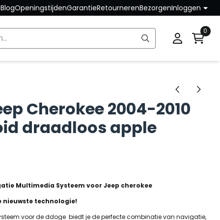
Blog
Openingstijden
Garantie
Retourneren
Bezorgen
Inloggen
0
eep Cherokee 2004-2010
oid draadloos apple
gatie Multimedia Systeem voor Jeep cherokee
e nieuwste technologie!
steem voor de ddoge biedt je de perfecte combinatie van navigatie,