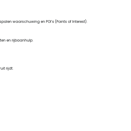
spalen waarschuwing en POI’s (Points of Interest).
ten en rijbaanhulp.
.
t rijdt.