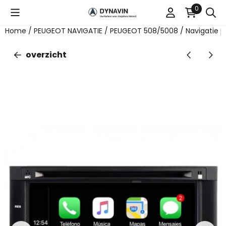
Cookievoorkeuren zijn beschikbaar. Kies instellingen of st
0
Home
/
PEUGEOT NAVIGATIE
/
PEUGEOT 508/5008
/
Navigatie p
overzicht