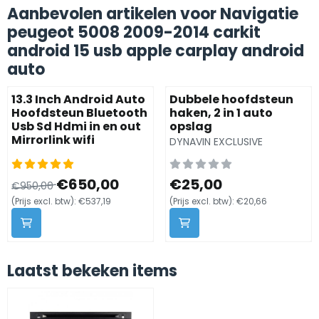
Aanbevolen artikelen voor
Navigatie
peugeot 5008 2009-2014 carkit
android 15 usb apple carplay android
auto
13.3 Inch Android Auto
Dubbele hoofdsteun
Hoofdsteun Bluetooth
haken, 2 in 1 auto
Usb Sd Hdmi in en out
opslag
Mirrorlink wifi
Merk:
DYNAVIN EXCLUSIVE
Van 950,00 voor 650,00, exclusief btw: 537,19
Prijs: 25,00, exclusief btw: 2
€650,00
€25,00
€950,00
(Prijs excl. btw):
€537,19
(Prijs excl. btw):
€20,66
Laatst bekeken items