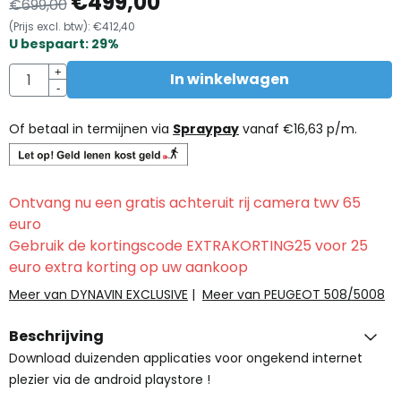
€
499,00
€
699,00
(Prijs excl. btw):
€
412,40
U bespaart:
29
%
Aantal
+
In winkelwagen
-
Of betaal in termijnen via
Spraypay
vanaf
€
16,63
p/m.
Ontvang nu een gratis achteruit rij camera twv 65
euro
Gebruik de kortingscode EXTRAKORTING25 voor 25
euro extra korting op uw aankoop
Meer van DYNAVIN EXCLUSIVE
|
Meer van PEUGEOT 508/5008
Beschrijving
Download duizenden applicaties voor ongekend internet
plezier via de android playstore !