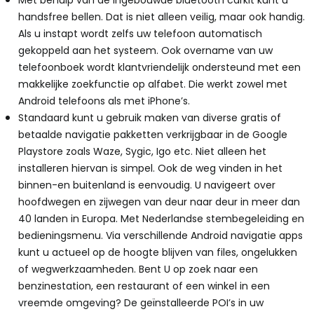
Met behulp van de ingebouwde bluetooth carkit kunt u
handsfree bellen. Dat is niet alleen veilig, maar ook handig.
Als u instapt wordt zelfs uw telefoon automatisch
gekoppeld aan het systeem. Ook overname van uw
telefoonboek wordt klantvriendelijk ondersteund met een
makkelijke zoekfunctie op alfabet. Die werkt zowel met
Android telefoons als met iPhone’s.
Standaard kunt u gebruik maken van diverse gratis of
betaalde navigatie pakketten verkrijgbaar in de Google
Playstore zoals Waze, Sygic, Igo etc. Niet alleen het
installeren hiervan is simpel. Ook de weg vinden in het
binnen-en buitenland is eenvoudig. U navigeert over
hoofdwegen en zijwegen van deur naar deur in meer dan
40 landen in Europa. Met Nederlandse stembegeleiding en
bedieningsmenu. Via verschillende Android navigatie apps
kunt u actueel op de hoogte blijven van files, ongelukken
of wegwerkzaamheden. Bent U op zoek naar een
benzinestation, een restaurant of een winkel in een
vreemde omgeving? De geïnstalleerde POI’s in uw