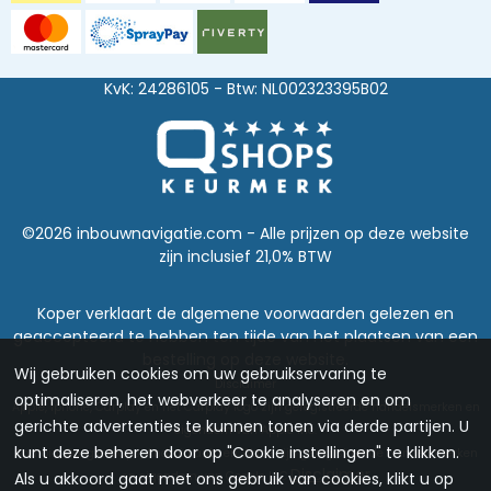
KvK: 24286105 - Btw: NL002323395B02
©2026 inbouwnavigatie.com - Alle prijzen op deze website
zijn inclusief 21,0% BTW
Koper verklaart de algemene voorwaarden gelezen en
geaccepteerd te hebben ten tijde van het plaatsen van een
bestelling op deze website.
Wij gebruiken cookies om uw gebruikservaring te
Disclaimer
optimaliseren, het webverkeer te analyseren en om
Apple, Iphone, Carplay en het Carplay logo zijn geregistreerde handelsmerken en
gerichte advertenties te kunnen tonen via derde partijen. U
eigendom van Apple inc.
kunt deze beheren door op "Cookie instellingen" te klikken.
Android, Google Maps, Android auto en Waze zijn geregistreerde handelsmerken
Disclaimer
en eigendom van Google LLC.
Als u akkoord gaat met ons gebruik van cookies, klikt u op