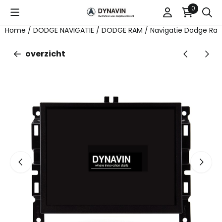
Cookievoorkeuren zijn beschikbaar. Kies instellingen of st
0
Home
/
DODGE NAVIGATIE
/
DODGE RAM
/
Navigatie Dodge Ram
overzicht