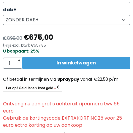
dab+
€
675,00
€
899,00
(Prijs excl. btw):
€
557,85
U bespaart:
25
%
Aantal
+
In winkelwagen
-
Of betaal in termijnen via
Spraypay
vanaf
€
22,50
p/m.
Ontvang nu een gratis achteruit rij camera twv 65
euro
Gebruik de kortingscode EXTRAKORTING25 voor 25
euro extra korting op uw aankoop